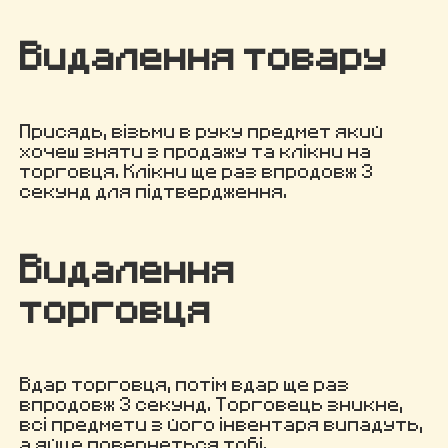
Видалення товару
Присядь, візьми в руку предмет який
хочеш зняти з продажу та клікни на
торговця. Клікни ще раз впродовж 3
секунд для підтвердження.
Видалення
торговця
Вдар торговця, потім вдар ще раз
впродовж 3 секунд. Торговець зникне,
всі предмети з його інвентаря випадуть,
а яйце повернеться тобі.