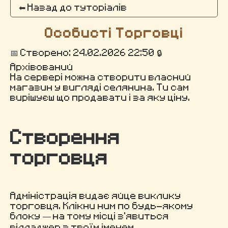
⬅ Назад до туторіалів
Особисті Торговці
📅 Створено: 24.02.2026 22:50
🔒
Архівований
На сервері можна створити власний
магазин у вигляді селянина. Ти сам
вирішуєш що продавати і за яку ціну.
Створення
торговця
Адміністрація видає яйце виклику
торговця. Клікни ним по будь-якому
блоку — на тому місці з'явиться
вілладжер з твоїм іменем.