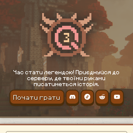
Час стати легендою! Приєднуйся до
серверу, де твоїми руками
писатиметься історія.
Почати грати