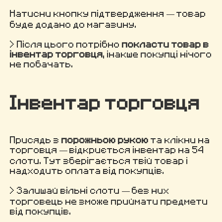
Натисни кнопку підтвердження — товар
буде додано до магазину.
> Після цього потрібно
покласти товар в
інвентар торговця
, інакше покупці нічого
не побачать.
Інвентар торговця
Присядь з
порожньою рукою
та клікни на
торговця — відкриється інвентар на 54
слоти. Тут зберігається твій товар і
надходить оплата від покупців.
> Залишай вільні слоти — без них
торговець не зможе приймати предмети
від покупців.