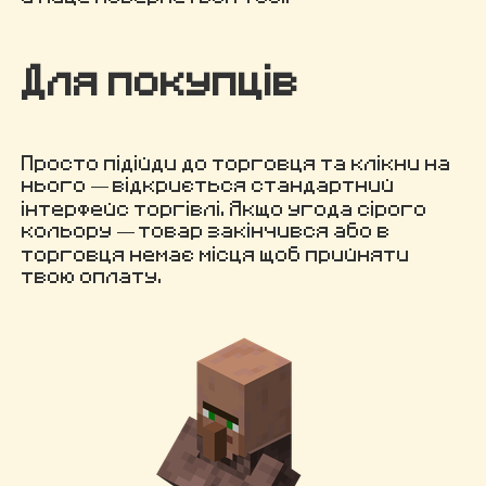
Для покупців
Просто підійди до торговця та клікни на
нього — відкриється стандартний
інтерфейс торгівлі. Якщо угода сірого
кольору — товар закінчився або в
торговця немає місця щоб прийняти
твою оплату.