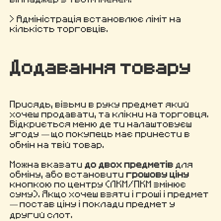
> Адміністрація встановлює ліміт на
кількість торговців.
Додавання товару
Присядь, візьми в руку предмет який
хочеш продавати, та клікни на торговця.
Відкриється меню де ти налаштовуєш
угоду — що покупець має принести в
обмін на твій товар.
Можна вказати
до двох предметів
для
обміну, або встановити
грошову ціну
кнопкою по центру (ЛКМ/ПКМ змінює
суму). Якщо хочеш взяти і гроші і предмет
— постав ціну і поклади предмет у
другий слот.