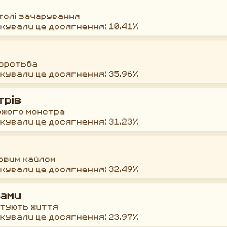
толі зачарування
окували це досягнення: 10.41%
боротьба
окували це досягнення: 35.96%
трів
ожого монстра
окували це досягнення: 31.23%
новим кайлом
окували це досягнення: 32.49%
тами
ятують життя
окували це досягнення: 23.97%