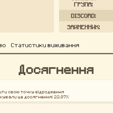
ГРУПА:
DISCORD:
ЗАЙМЕННИК:
во
Статистики виживання
Досягнення
інити свою точку відродження
окували це досягнення: 22.87%