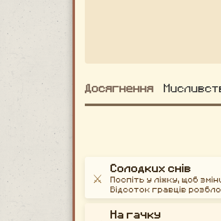
Досягнення
Мисливст
Солодких снів
⚔️
Поспіть у ліжку, щоб зм
Відсоток гравців розбл
На гачку