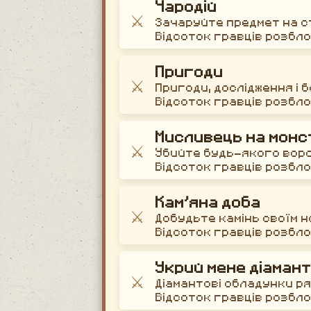
Чародій
⚔️
Зачаруйте предмет на с
Відсоток гравців розбл
Пригоди
⚔️
Пригоди, дослідження і 
Відсоток гравців розбл
Мисливець на монс
⚔️
Убийте будь-якого вор
Відсоток гравців розбл
Кам’яна доба
⚔️
Добудьте камінь своїм 
Відсоток гравців розбл
Укрий мене діаман
⚔️
Діамантові обладунки р
Відсоток гравців розбл