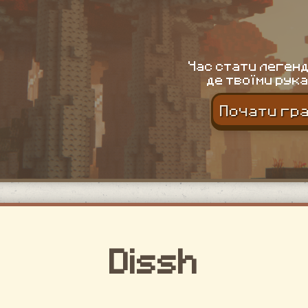
Час стати легенд
де твоїми рука
Почати гр
Dissh