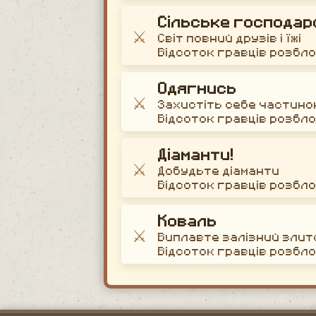
Сільське господар
⚔️
Світ повний друзів і їжі
Відсоток гравців розбл
Одягнись
⚔️
Захистіть себе частино
Відсоток гравців розбл
Діаманти!
⚔️
Добудьте діаманти
Відсоток гравців розбл
Коваль
⚔️
Виплавте залізний злит
Відсоток гравців розбл