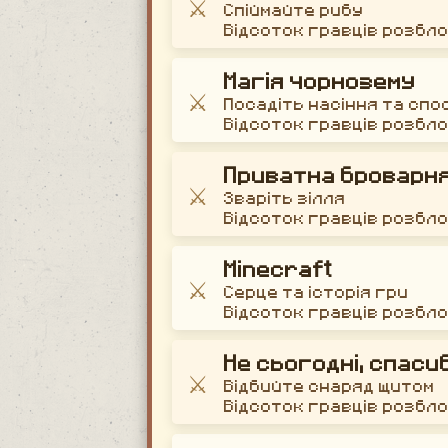
⚔️
Спіймайте рибу
Відсоток гравців розбл
Магія чорнозему
⚔️
Посадіть насіння та спо
Відсоток гравців розбл
Приватна броварн
⚔️
Зваріть зілля
Відсоток гравців розбл
Minecraft
⚔️
Серце та історія гри
Відсоток гравців розбл
Не сьогодні, спасиб
⚔️
Відбийте снаряд щитом
Відсоток гравців розбл