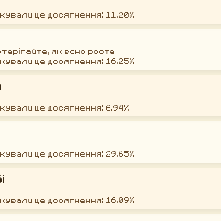
окували це досягнення: 11.20%
стерігайте, як воно росте
окували це досягнення: 16.25%
я
окували це досягнення: 6.94%
окували це досягнення: 29.65%
і
окували це досягнення: 16.09%