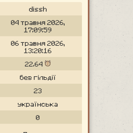
dissh
04 травня 2026,
17:09:59
06 травня 2026,
13:20:16
22.64
без гільдії
23
українська
0