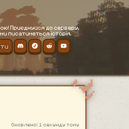
ою! Приєднуйся до серверу,
ми писатиметься історія.
ати
Оновлено: 1 секунду тому