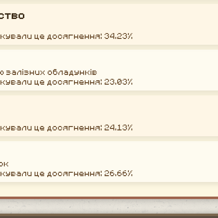
ство
окували це досягнення: 34.23%
ю залізних обладунків
окували це досягнення: 23.03%
окували це досягнення: 24.13%
ок
окували це досягнення: 26.66%