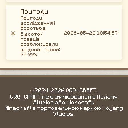
Пригоди
Пригоди,
дослідження і
боротьба
⚔️
2026-05-22 18:54:57
Відсоток
гравців
розблокували
це досягнення:
35.99%
© 2024–2026 QQQ-CRAFT.
QQQ-CRAFT не є афілійованим з Mojang
Studios або Microsoft.
Minecraft є торговельною маркою Mojang
Studios.