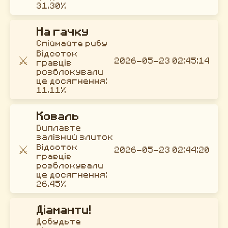
31.30%
На гачку
Спіймайте рибу
Відсоток
⚔️
2026-05-23 02:45:14
гравців
розблокували
це досягнення:
11.11%
Коваль
Виплавте
залізний злиток
⚔️
Відсоток
2026-05-23 02:44:20
гравців
розблокували
це досягнення:
26.45%
Діаманти!
Добудьте