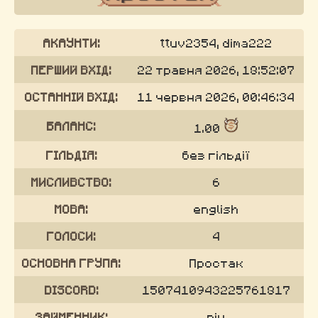
АКАУНТИ:
ttuv2354, dima222
ПЕРШИЙ ВХІД:
22 травня 2026, 18:52:07
ОСТАННІЙ ВХІД:
11 червня 2026, 00:46:34
БАЛАНС:
1.00
ГІЛЬДІЯ:
без гільдії
МИСЛИВСТВО:
6
МОВА:
english
ГОЛОСИ:
4
ОСНОВНА ГРУПА:
Простак
DISCORD:
1507410943225761817
ЗАЙМЕННИК:
він