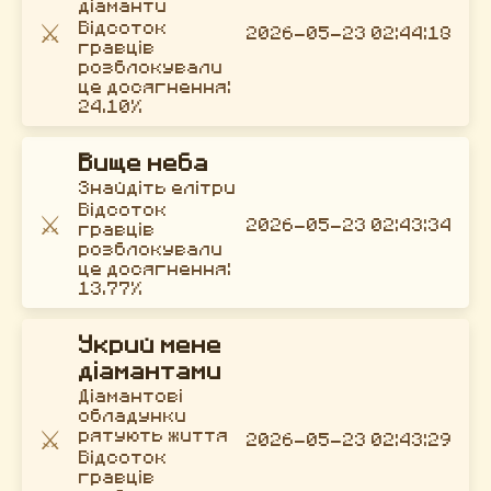
діаманти
⚔️
Відсоток
2026-05-23 02:44:18
гравців
розблокували
це досягнення:
24.10%
Вище неба
Знайдіть елітри
Відсоток
⚔️
2026-05-23 02:43:34
гравців
розблокували
це досягнення:
13.77%
Укрий мене
діамантами
Діамантові
обладунки
⚔️
рятують життя
2026-05-23 02:43:29
Відсоток
гравців