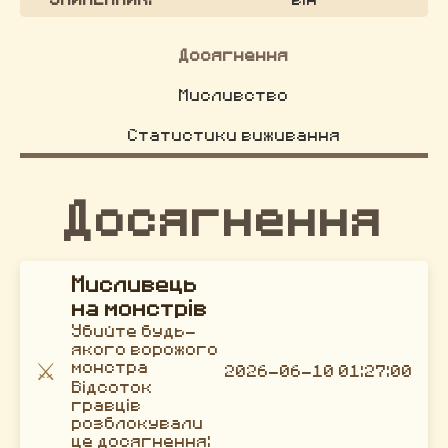
Досягнення
Мисливство
Статистики виживання
Досягнення
Мисливець
на монстрів
Убийте будь-
якого ворожого
⚔️
монстра
2026-06-10 01:27:00
Відсоток
гравців
розблокували
це досягнення: