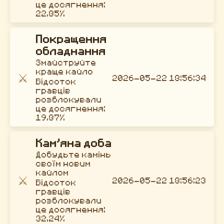
це досягнення:
22.85%
Покращення
обладнання
Змайструйте
краще кайло
⚔️
2026-05-22 18:56:34
Відсоток
гравців
розблокували
це досягнення:
19.87%
Кам’яна доба
Добудьте камінь
своїм новим
кайлом
⚔️
2026-05-22 18:56:23
Відсоток
гравців
розблокували
це досягнення:
32.24%