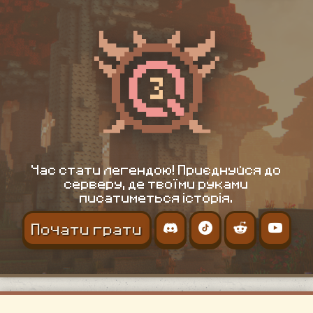
Час стати легендою! Приєднуйся до
серверу, де твоїми руками
писатиметься історія.
Почати грати