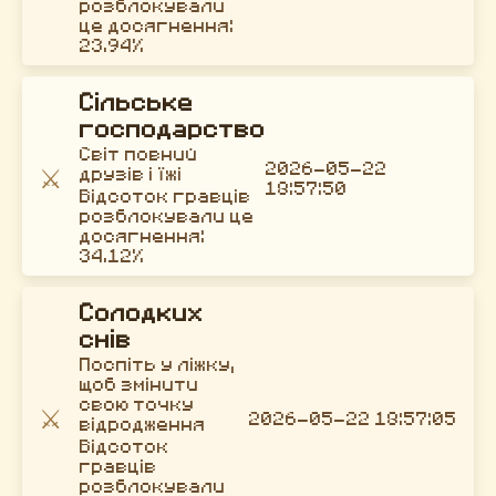
розблокували
це досягнення:
23.94%
Сільське
господарство
Світ повний
2026-05-22
⚔️
друзів і їжі
18:57:50
Відсоток гравців
розблокували це
досягнення:
34.12%
Солодких
снів
Поспіть у ліжку,
щоб змінити
свою точку
⚔️
2026-05-22 18:57:05
відродження
Відсоток
гравців
розблокували