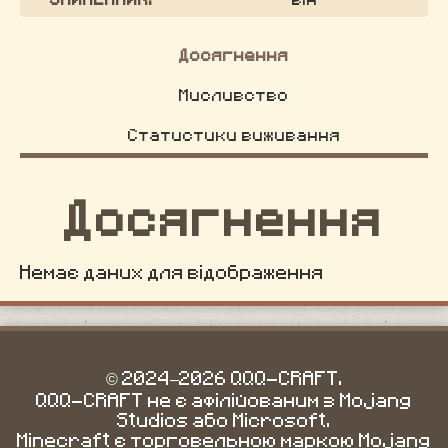
Досягнення
Мисливство
Статистики виживання
Досягнення
Немає даних для відображення
© 2024–2026 QQQ-CRAFT.
QQQ-CRAFT не є афілійованим з Mojang
Studios або Microsoft.
Minecraft є торговельною маркою Mojang