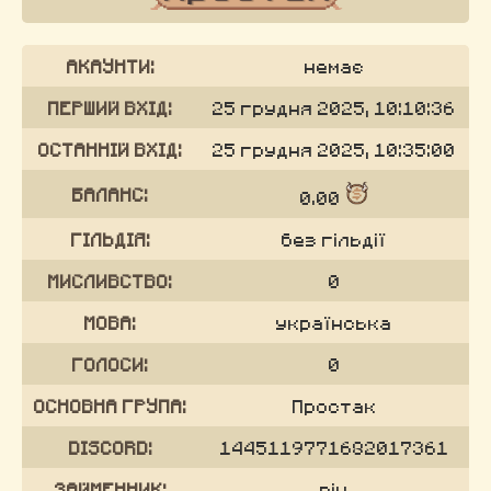
АКАУНТИ:
немає
ПЕРШИЙ ВХІД:
25 грудня 2025, 10:10:36
ОСТАННІЙ ВХІД:
25 грудня 2025, 10:35:00
БАЛАНС:
0.00
ГІЛЬДІЯ:
без гільдії
МИСЛИВСТВО:
0
МОВА:
українська
ГОЛОСИ:
0
ОСНОВНА ГРУПА:
Простак
DISCORD:
1445119771682017361
ЗАЙМЕННИК:
він