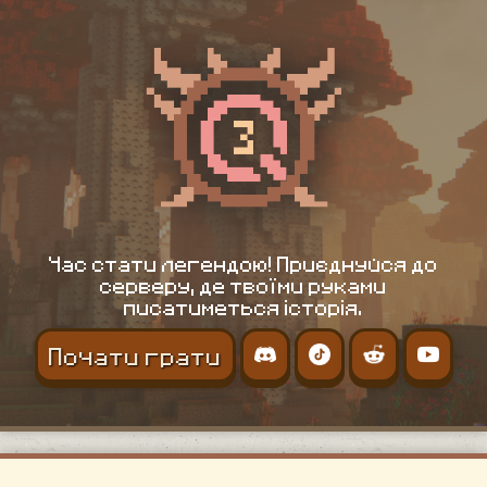
Час стати легендою! Приєднуйся до
серверу, де твоїми руками
писатиметься історія.
Почати грати