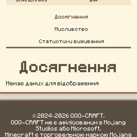
Досягнення
Мисливство
Статистики виживання
Досягнення
Немає даних для відображення
© 2024–2026 QQQ-CRAFT.
QQQ-CRAFT не є афілійованим з Mojang
Studios або Microsoft.
Minecraft є торговельною маркою Mojang