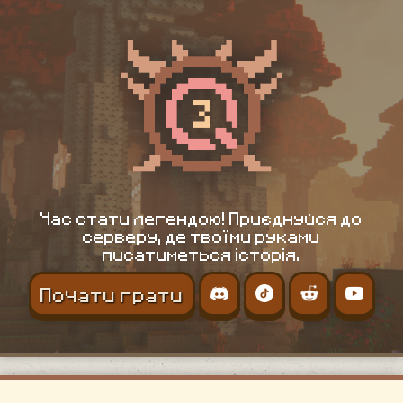
Час стати легендою! Приєднуйся до
серверу, де твоїми руками
писатиметься історія.
Почати грати