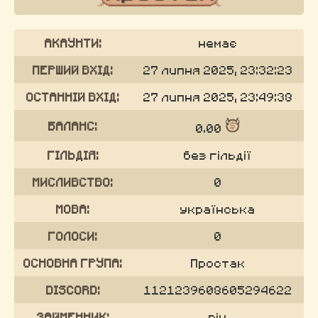
АКАУНТИ:
немає
ПЕРШИЙ ВХІД:
27 липня 2025, 23:32:23
ОСТАННІЙ ВХІД:
27 липня 2025, 23:49:38
БАЛАНС:
0.00
ГІЛЬДІЯ:
без гільдії
МИСЛИВСТВО:
0
МОВА:
українська
ГОЛОСИ:
0
ОСНОВНА ГРУПА:
Простак
DISCORD:
1121239608605294622
ЗАЙМЕННИК:
він