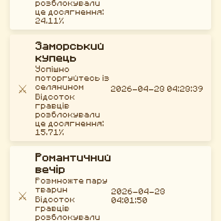
розблокували
це досягнення:
24.11%
Заморський
купець
Успішно
поторгуйтесь із
⚔️
селянином
2026-04-28 04:28:39
Відсоток
гравців
розблокували
це досягнення:
15.71%
Романтичний
вечір
Розмножте пару
тварин
2026-04-28
⚔️
Відсоток
04:01:50
гравців
розблокували