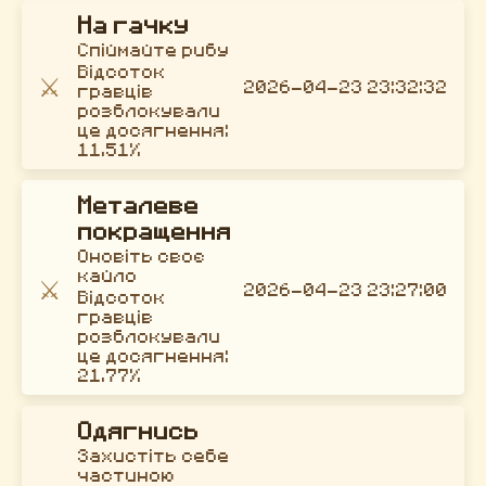
На гачку
Спіймайте рибу
Відсоток
⚔️
2026-04-23 23:32:32
гравців
розблокували
це досягнення:
11.51%
Металеве
покращення
Оновіть своє
кайло
⚔️
2026-04-23 23:27:00
Відсоток
гравців
розблокували
це досягнення:
21.77%
Одягнись
Захистіть себе
частиною