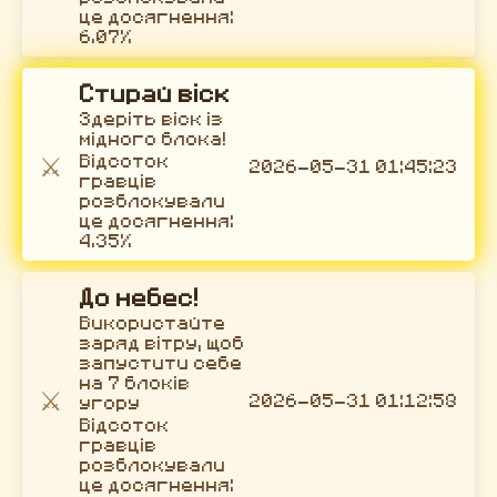
це досягнення:
6.07%
Стирай віск
Здеріть віск із
мідного блока!
⚔️
Відсоток
2026-05-31 01:45:23
гравців
розблокували
це досягнення:
4.35%
До небес!
Використайте
заряд вітру, щоб
запустити себе
на 7 блоків
⚔️
2026-05-31 01:12:58
угору
Відсоток
гравців
розблокували
це досягнення: