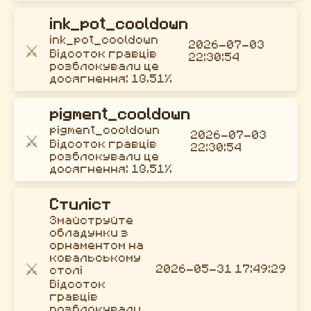
ink_pot_cooldown
ink_pot_cooldown
2026-07-03
⚔️
Відсоток гравців
22:30:54
розблокували це
досягнення: 18.51%
pigment_cooldown
pigment_cooldown
2026-07-03
⚔️
Відсоток гравців
22:30:54
розблокували це
досягнення: 18.51%
Стиліст
Змайструйте
обладунки з
орнаментом на
ковальському
⚔️
2026-05-31 17:49:29
столі
Відсоток
гравців
розблокували