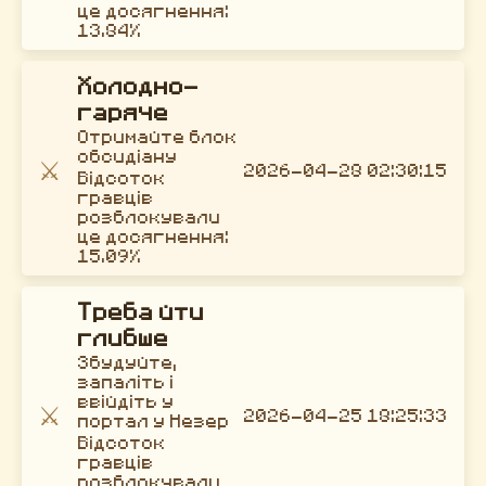
це досягнення:
13.84%
Холодно-
гаряче
Отримайте блок
обсидіану
⚔️
2026-04-28 02:30:15
Відсоток
гравців
розблокували
це досягнення:
15.09%
Треба йти
глибше
Збудуйте,
запаліть і
ввійдіть у
⚔️
2026-04-25 18:25:33
портал у Незер
Відсоток
гравців
розблокували