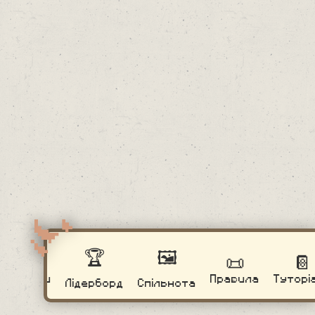
🏆
🖼️
📰
📜
📔
Новини
Правила
Туторі
Лідерборд
Спільнота