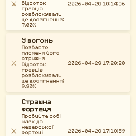
⚔️
Відсоток
2026-04-28 18:14:56
гравців
розблокували
це досягнення:
7.00%
У вогонь
Позбавте
пломеня його
стрижня
⚔️
2026-04-28 17:20:20
Відсоток
гравців
розблокували
це досягнення:
9.80%
Страшна
фортеця
Пробийте собі
шлях до
незерської
⚔️
2026-04-28 17:18:59
фортеці