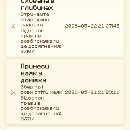
Схована в
глибинах
Отримайте
стародавні
⚔️
залишки
2026-05-22 21:27:45
Відсоток
гравців
розблокували
це досягнення:
8.40%
Принеси
маяк у
домівку
Зберіть і
⚔️
розмістіть маяк
2026-05-21 21:23:11
Відсоток
гравців
розблокували
це досягнення:
5.75%