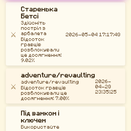
Старенька
Бетсі
Здійсніть
постріл з
⚔️
арбалета
2026-05-04 17:17:48
Відсоток
гравців
розблокували
це досягнення:
9.02%
adventure/revaulting
2026-
adventure/revaulting
⚔️
04-28
Відсоток гравців
23:35:25
розблокували це
досягнення: 7.00%
Під замком і
ключем
Використайте