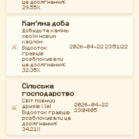
це досягнення:
29.55%
Кам’яна доба
Добудьте камінь
своїм новим
кайлом
⚔️
2026-04-22 23:51:22
Відсоток
гравців
розблокували
це досягнення:
32.35%
Сільське
господарство
Світ повний
2026-04-22
⚔️
друзів і їжі
23:04:05
Відсоток гравців
розблокували це
досягнення:
34.21%