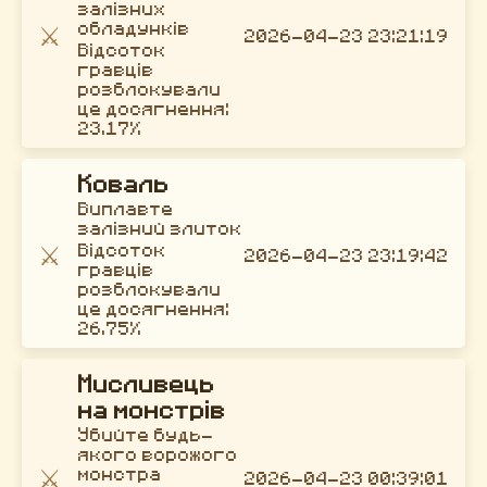
залізних
⚔️
обладунків
2026-04-23 23:21:19
Відсоток
гравців
розблокували
це досягнення:
23.17%
Коваль
Виплавте
залізний злиток
⚔️
Відсоток
2026-04-23 23:19:42
гравців
розблокували
це досягнення:
26.75%
Мисливець
на монстрів
Убийте будь-
якого ворожого
⚔️
монстра
2026-04-23 00:39:01