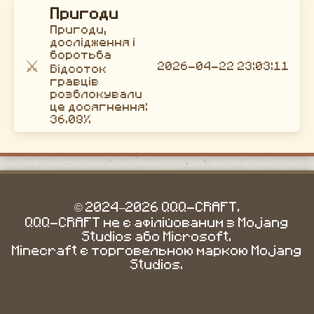
Пригоди
Пригоди,
дослідження і
боротьба
⚔️
2026-04-22 23:03:11
Відсоток
гравців
розблокували
це досягнення:
36.08%
© 2024–2026 QQQ-CRAFT.
QQQ-CRAFT не є афілійованим з Mojang
Studios або Microsoft.
Minecraft є торговельною маркою Mojang
Studios.