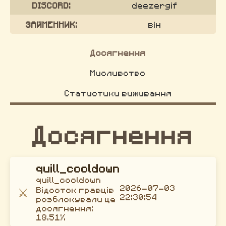
DISCORD:
deezergif
ЗАЙМЕННИК:
він
Досягнення
Мисливство
Статистики виживання
Досягнення
quill_cooldown
quill_cooldown
2026-07-03
⚔️
Відсоток гравців
22:30:54
розблокували це
досягнення:
18.51%