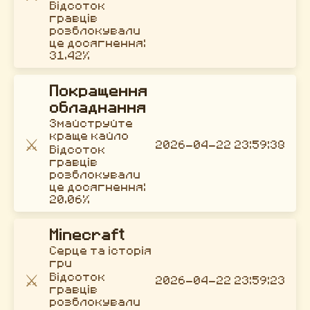
Відсоток
гравців
розблокували
це досягнення:
31.42%
Покращення
обладнання
Змайструйте
краще кайло
⚔️
2026-04-22 23:59:38
Відсоток
гравців
розблокували
це досягнення:
20.06%
Minecraft
Серце та історія
гри
⚔️
Відсоток
2026-04-22 23:59:23
гравців
розблокували