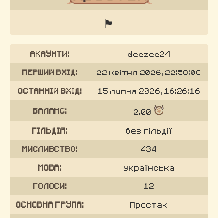
🏴
АКАУНТИ:
deezee24
ПЕРШИЙ ВХІД:
22 квітня 2026, 22:58:08
ОСТАННІЙ ВХІД:
15 липня 2026, 16:26:16
БАЛАНС:
2.00
ГІЛЬДІЯ:
без гільдії
МИСЛИВСТВО:
434
МОВА:
українська
ГОЛОСИ:
12
ОСНОВНА ГРУПА:
Простак