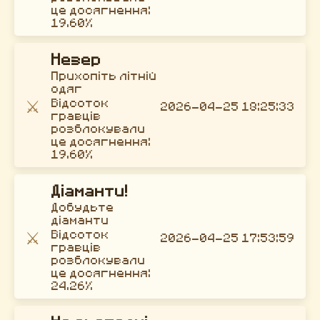
це досягнення:
19.60%
Незер
Прихопіть літній
одяг
⚔️
Відсоток
2026-04-25 18:25:33
гравців
розблокували
це досягнення:
19.60%
Діаманти!
Добудьте
діаманти
⚔️
Відсоток
2026-04-25 17:53:59
гравців
розблокували
це досягнення:
24.26%