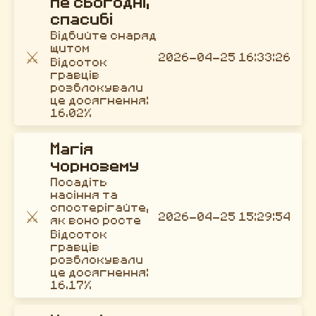
Не сьогодні,
спасибі
Відбийте снаряд
щитом
⚔️
2026-04-25 16:33:26
Відсоток
гравців
розблокували
це досягнення:
16.02%
Магія
чорнозему
Посадіть
насіння та
спостерігайте,
⚔️
2026-04-25 15:29:54
як воно росте
Відсоток
гравців
розблокували
це досягнення:
16.17%