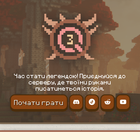
Час стати легендою! Приєднуйся до
серверу, де твоїми руками
писатиметься історія.
Почати грати