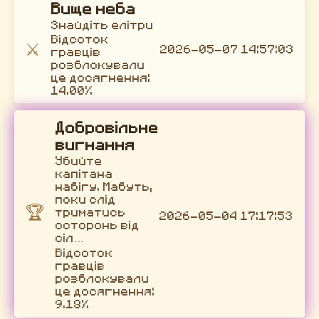
Вище неба
Знайдіть елітри
Відсоток
⚔️
2026-05-07 14:57:03
гравців
розблокували
це досягнення:
14.00%
Добровільне
вигнання
Убийте
капітана
набігу. Мабуть,
поки слід
🏆
триматись
2026-05-04 17:17:53
осторонь від
сіл…
Відсоток
гравців
розблокували
це досягнення:
9.18%