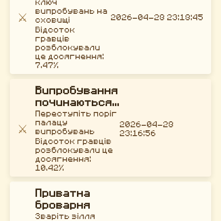
ключ
випробувань на
⚔️
2026-04-28 23:18:45
сховищі
Відсоток
гравців
розблокували
це досягнення:
7.47%
Випробування
починаються...
Переступіть поріг
палацу
2026-04-28
⚔️
випробувань
23:16:56
Відсоток гравців
розблокували це
досягнення:
10.42%
Приватна
броварня
Зваріть зілля