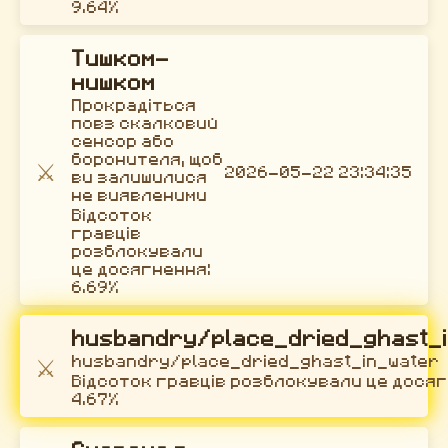
9.64%
Тишком-
нишком
Прокрадіться
повз скалковий
сенсор або
боронителя, щоб
⚔️
2026-05-22 23:34:35
ви залишилися
не виявленими
Відсоток
гравців
розблокували
це досягнення:
6.69%
husbandry/place_dried_ghast_
⚔️
husbandry/place_dried_ghast_in_water
Відсоток гравців розблокували це досяг
4.67%