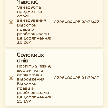
Чародій
Зачаруйте
предмет на
столі
⚔️
зачарування
2026-04-25 02:36:40
Відсоток
гравців
розблокували
це досягнення:
10.26%
Солодких
снів
Поспіть у ліжку,
щоб змінити
свою точку
⚔️
2026-04-25 01:32:32
відродження
Відсоток
гравців
розблокували
це досягнення:
23.17%