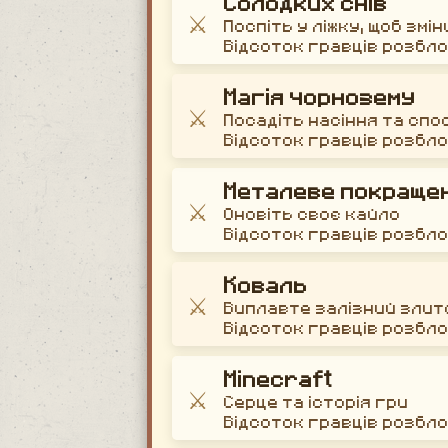
Солодких снів
⚔️
Поспіть у ліжку, щоб зм
Відсоток гравців розбл
Магія чорнозему
⚔️
Посадіть насіння та спо
Відсоток гравців розбл
Металеве покраще
⚔️
Оновіть своє кайло
Відсоток гравців розбл
Коваль
⚔️
Виплавте залізний злит
Відсоток гравців розбл
Minecraft
⚔️
Серце та історія гри
Відсоток гравців розбл