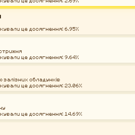
окували це досягнення: 2.69%
я
окували це досягнення: 6.95%
 стрижня
окували це досягнення: 9.64%
ю залізних обладунків
окували це досягнення: 23.06%
ну
окували це досягнення: 14.69%