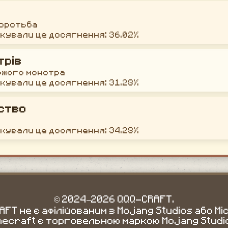
боротьба
окували це досягнення: 36.02%
трів
ожого монстра
окували це досягнення: 31.28%
ство
окували це досягнення: 34.28%
© 2024–2026 QQQ-CRAFT.
FT не є афілійованим з Mojang Studios або Mi
necraft є торговельною маркою Mojang Studi