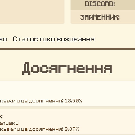
DISCORD:
ЗАЙМЕННИК:
во
Статистики виживання
Досягнення
окували це досягнення: 13.90%
х
залишки
окували це досягнення: 8.37%