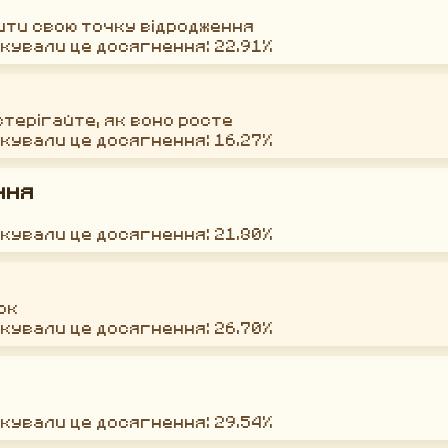
інити свою точку відродження
окували це досягнення: 22.91%
стерігайте, як воно росте
окували це досягнення: 16.27%
ння
окували це досягнення: 21.80%
ок
окували це досягнення: 26.70%
окували це досягнення: 29.54%