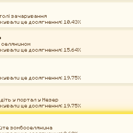
толі зачарування
окували це досягнення: 10.43%
ь
з селянином
окували це досягнення: 15.64%
окували це досягнення: 19.75%
йдіть у портал у Незер
окували це досягнення: 19.75%
куйте зомбоселянина