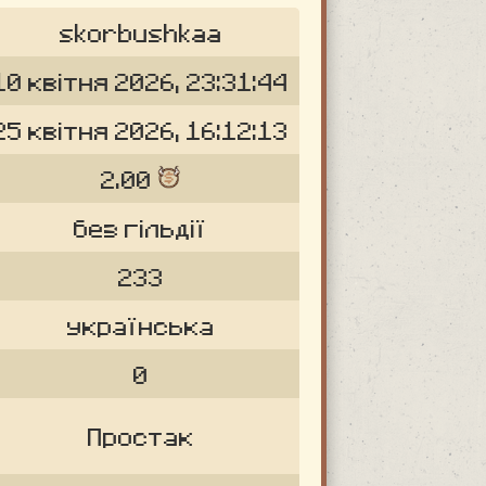
skorbushkaa
10 квітня 2026, 23:31:44
25 квітня 2026, 16:12:13
2.00
без гільдії
233
українська
0
Простак