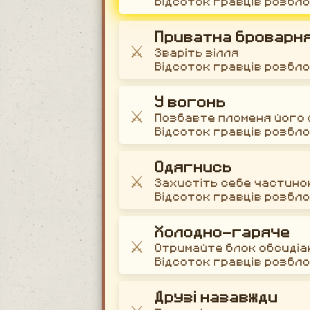
Відсоток гравців розбл
Приватна броварн
⚔️
Зваріть зілля
Відсоток гравців розбл
У вогонь
⚔️
Позбавте пломеня його
Відсоток гравців розбл
Одягнись
⚔️
Захистіть себе частино
Відсоток гравців розбл
Холодно-гаряче
⚔️
Отримайте блок обсидіа
Відсоток гравців розбл
Друзі назавжди
⚔️