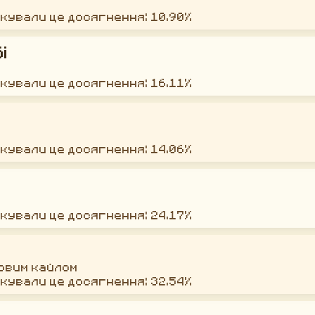
окували це досягнення: 10.90%
і
окували це досягнення: 16.11%
окували це досягнення: 14.06%
окували це досягнення: 24.17%
новим кайлом
окували це досягнення: 32.54%