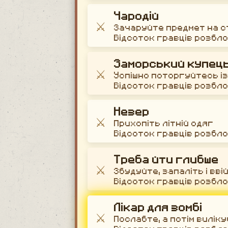
Чародій
⚔️
Зачаруйте предмет на с
Відсоток гравців розбл
Заморський купец
⚔️
Успішно поторгуйтесь і
Відсоток гравців розбл
Незер
⚔️
Прихопіть літній одяг
Відсоток гравців розбл
Треба йти глибше
⚔️
Збудуйте, запаліть і вві
Відсоток гравців розбл
Лікар для зомбі
⚔️
Послабте, а потім вилі