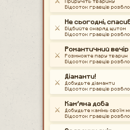
Приручіть тварину
Відсоток гравців розбл
Не сьогодні, спасиб
⚔️
Відбийте снаряд щитом
Відсоток гравців розбл
Романтичний вечір
⚔️
Розмножте пару тварин
Відсоток гравців розбл
Діаманти!
⚔️
Добудьте діаманти
Відсоток гравців розбл
Кам’яна доба
⚔️
Добудьте камінь своїм 
Відсоток гравців розбл