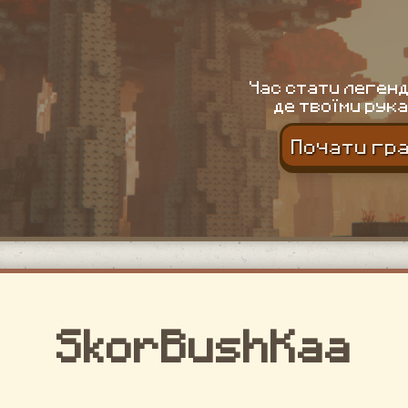
Час стати легенд
де твоїми рука
Почати гр
SkorBushKaa