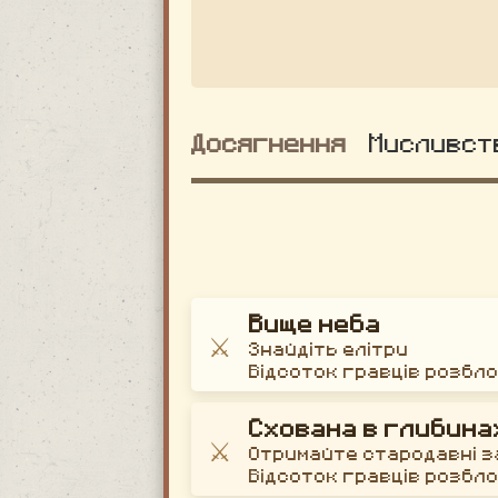
Досягнення
Мисливст
Вище неба
⚔️
Знайдіть елітри
Відсоток гравців розбл
Схована в глибина
⚔️
Отримайте стародавні 
Відсоток гравців розбл