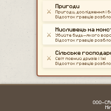
Пригоди
⚔️
Пригоди, дослідження і 
Відсоток гравців розбл
Мисливець на монс
⚔️
Убийте будь-якого вор
Відсоток гравців розбл
Сільське господар
⚔️
Світ повний друзів і їжі
Відсоток гравців розбл
QQQ-CRA
Mi