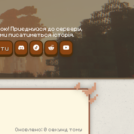
ою! Приєднуйся до серверу,
ми писатиметься історія.
ати
Оновлено: 0 секунд тому