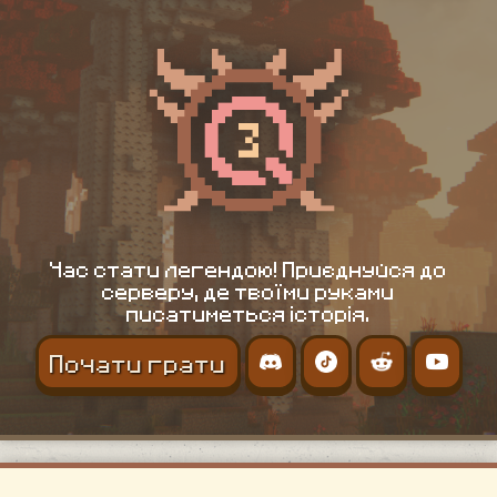
Час стати легендою! Приєднуйся до
серверу, де твоїми руками
писатиметься історія.
Почати грати