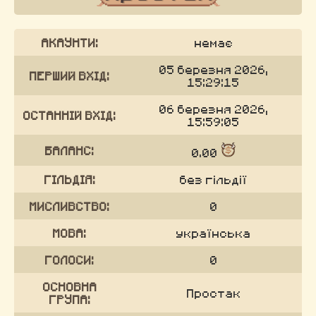
АКАУНТИ:
немає
05 березня 2026,
ПЕРШИЙ ВХІД:
15:29:15
06 березня 2026,
ОСТАННІЙ ВХІД:
15:59:05
БАЛАНС:
0.00
ГІЛЬДІЯ:
без гільдії
МИСЛИВСТВО:
0
МОВА:
українська
ГОЛОСИ:
0
ОСНОВНА
Простак
ГРУПА: