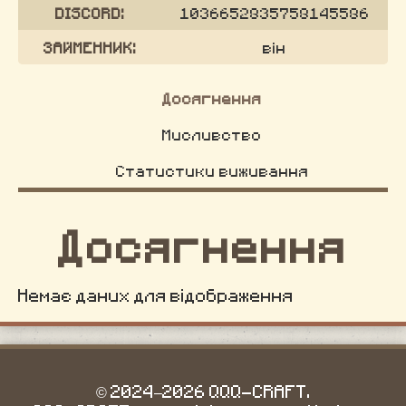
DISCORD:
1036652835758145586
ЗАЙМЕННИК:
він
Досягнення
Мисливство
Статистики виживання
Досягнення
Немає даних для відображення
© 2024–2026 QQQ-CRAFT.