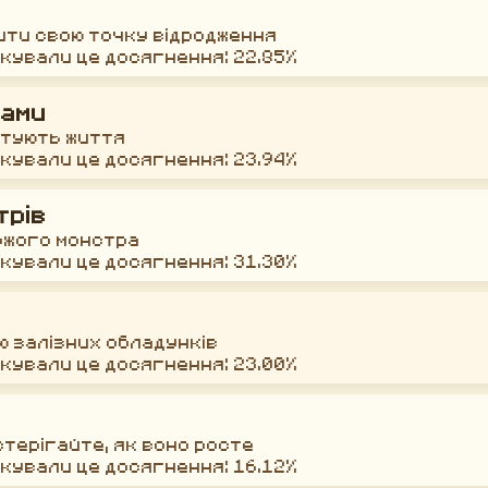
інити свою точку відродження
окували це досягнення: 22.85%
тами
ятують життя
окували це досягнення: 23.94%
трів
ожого монстра
окували це досягнення: 31.30%
ю залізних обладунків
окували це досягнення: 23.00%
стерігайте, як воно росте
окували це досягнення: 16.12%