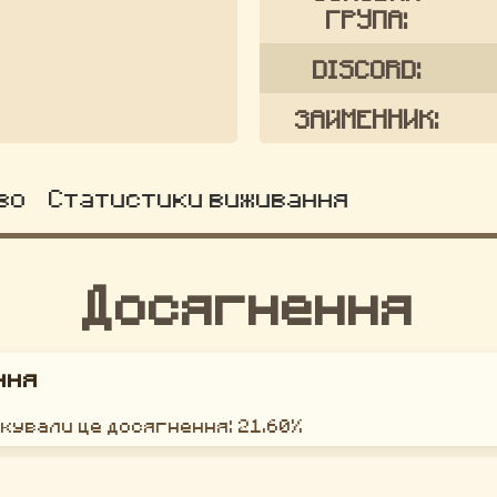
ГРУПА:
DISCORD:
ЗАЙМЕННИК:
во
Статистики виживання
Досягнення
ння
окували це досягнення: 21.60%