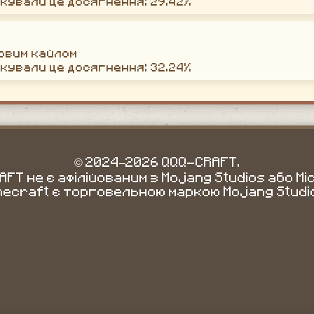
окували це досягнення: 29.42%
новим кайлом
окували це досягнення: 32.24%
© 2024–2026 QQQ-CRAFT.
FT не є афілійованим з Mojang Studios або Mi
necraft є торговельною маркою Mojang Studi