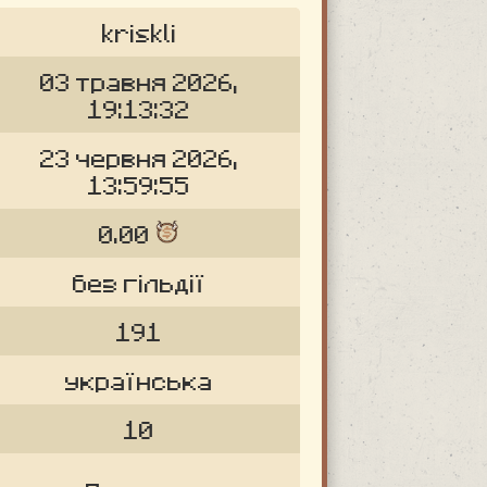
kriskli
03 травня 2026,
19:13:32
23 червня 2026,
13:59:55
0.00
без гільдії
191
українська
10