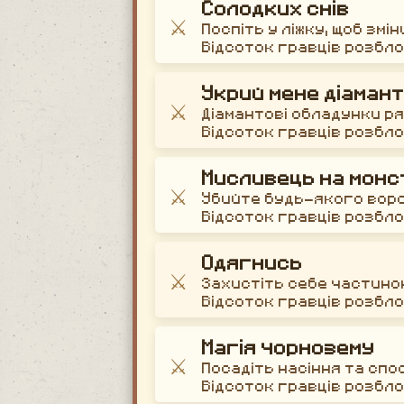
Солодких снів
⚔️
Поспіть у ліжку, щоб зм
Відсоток гравців розбл
Укрий мене діаман
⚔️
Діамантові обладунки р
Відсоток гравців розбл
Мисливець на монс
⚔️
Убийте будь-якого вор
Відсоток гравців розбл
Одягнись
⚔️
Захистіть себе частино
Відсоток гравців розбл
Магія чорнозему
⚔️
Посадіть насіння та спо
Відсоток гравців розбл