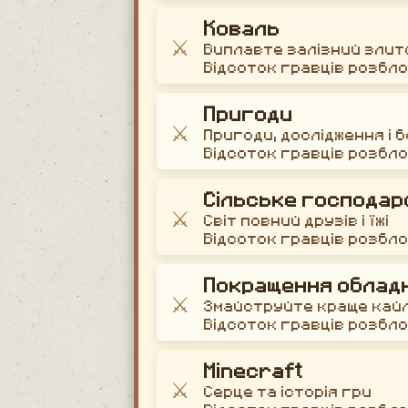
Коваль
⚔️
Виплавте залізний злит
Відсоток гравців розбл
Пригоди
⚔️
Пригоди, дослідження і 
Відсоток гравців розбл
Сільське господар
⚔️
Світ повний друзів і їжі
Відсоток гравців розбл
Покращення облад
⚔️
Змайструйте краще кай
Відсоток гравців розбл
Minecraft
⚔️
Серце та історія гри