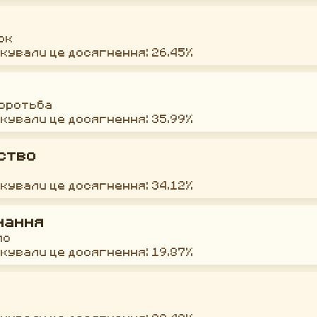
ок
окували це досягнення: 26.45%
боротьба
окували це досягнення: 35.99%
ство
окували це досягнення: 34.12%
нання
ло
окували це досягнення: 19.87%