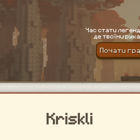
Час стати легенд
де твоїми рука
Почати гр
Kriskli