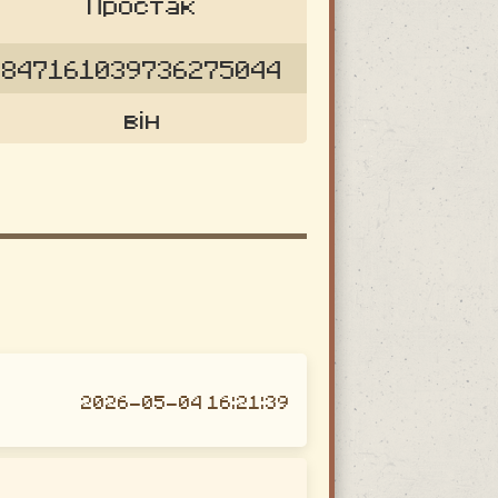
Простак
847161039736275044
він
2026-05-04 16:21:39