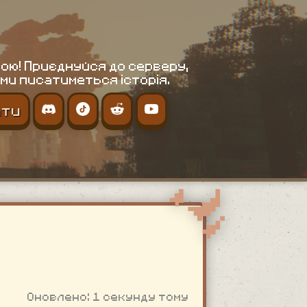
ою! Приєднуйся до серверу,
ми писатиметься історія.
ати
Оновлено: 1 секунду тому