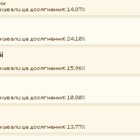
ну
окували це досягнення: 14.87%
окували це досягнення: 24.10%
і
окували це досягнення: 15.96%
окували це досягнення: 10.80%
окували це досягнення: 13.77%