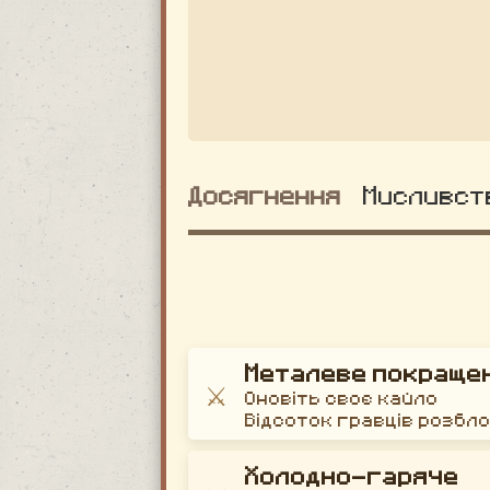
Досягнення
Мисливст
Металеве покраще
⚔️
Оновіть своє кайло
Відсоток гравців розбл
Холодно-гаряче