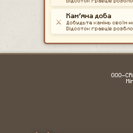
Відсоток гравців розбл
Кам’яна доба
⚔️
Добудьте камінь своїм 
Відсоток гравців розбл
QQQ-CRA
Mi