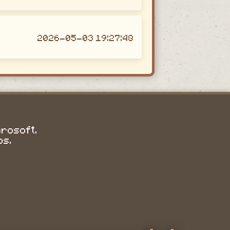
2026-05-03 19:27:48
crosoft.
os.