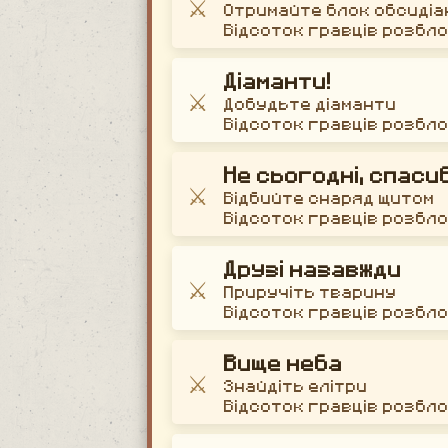
⚔️
Отримайте блок обсидіа
Відсоток гравців розбл
Діаманти!
⚔️
Добудьте діаманти
Відсоток гравців розбл
Не сьогодні, спасиб
⚔️
Відбийте снаряд щитом
Відсоток гравців розбл
Друзі назавжди
⚔️
Приручіть тварину
Відсоток гравців розбл
Вище неба
⚔️
Знайдіть елітри
Відсоток гравців розбл