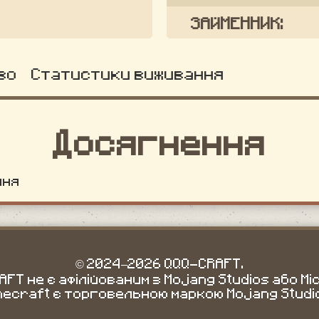
ЗАЙМЕННИК:
во
Статистики виживання
Досягнення
ння
© 2024–2026 QQQ-CRAFT.
FT не є афілійованим з Mojang Studios або Mi
necraft є торговельною маркою Mojang Studi