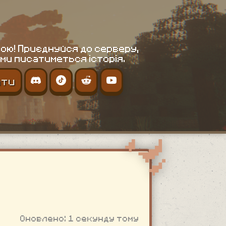
ою! Приєднуйся до серверу,
ми писатиметься історія.
ати
Оновлено: 1 секунду тому