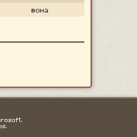
вона
crosoft.
os.