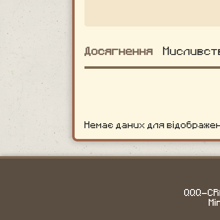
Досягнення
Мисливст
Немає даних для відображе
QQQ-CRA
Mi