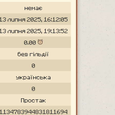
немає
13 липня 2025, 16:12:05
13 липня 2025, 19:13:52
0.00
без гільдії
0
українська
0
Простак
1134783944831811694