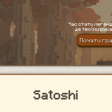
Час стати легенд
де твоїми рука
Почати гр
Satoshi