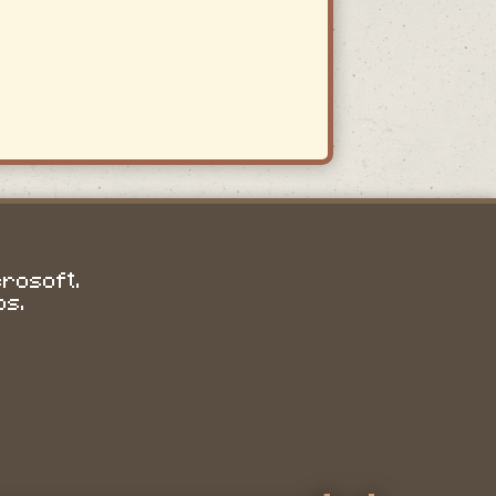
crosoft.
os.