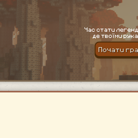
Час стати легенд
де твоїми рука
Почати гр