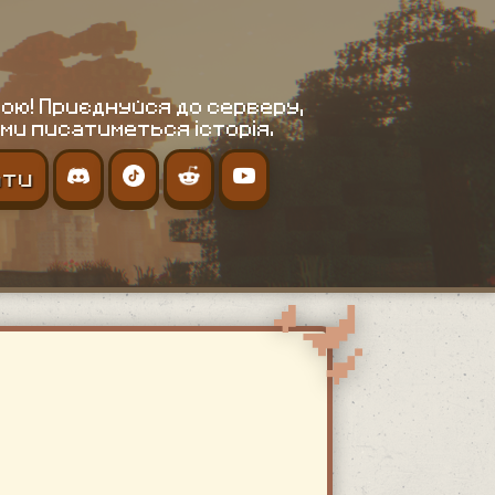
ою! Приєднуйся до серверу,
ми писатиметься історія.
ати