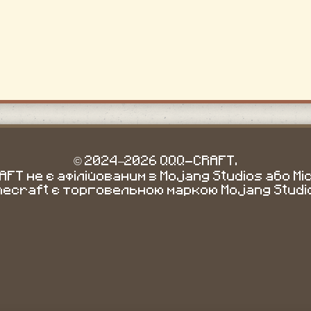
© 2024–2026 QQQ-CRAFT.
FT не є афілійованим з Mojang Studios або Mi
necraft є торговельною маркою Mojang Studi