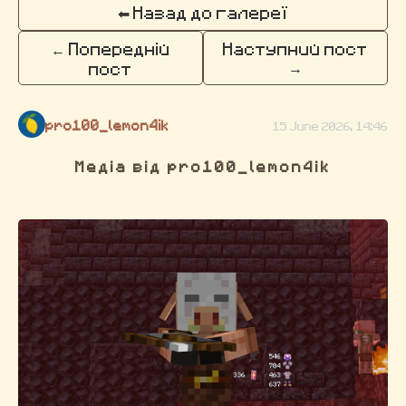
⬅ Назад до галереї
← Попередній
Наступний пост
→
пост
pro100_lemon4ik
15 June 2026, 14:46
Медіа від pro100_lemon4ik