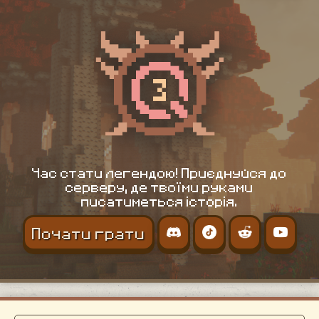
Час стати легендою! Приєднуйся до
серверу, де твоїми руками
писатиметься історія.
Почати грати