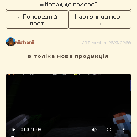
⬅ Назад до галереї
← Попередній
Наступний пост
→
пост
miishanii
28 December 2025, 22:00
в толіка нова продукція