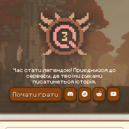
Час стати легендою! Приєднуйся до
серверу, де твоїми руками
писатиметься історія.
Почати грати