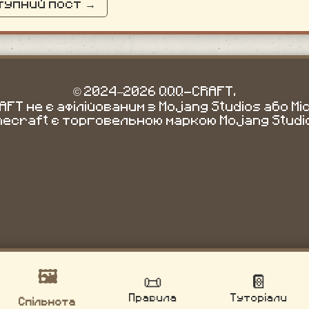
тупний пост →
© 2024–2026 QQQ-CRAFT.
FT не є афілійованим з Mojang Studios або Mi
necraft є торговельною маркою Mojang Studi
🖼️
📜
📔
Правила
Туторіали
Спільнота