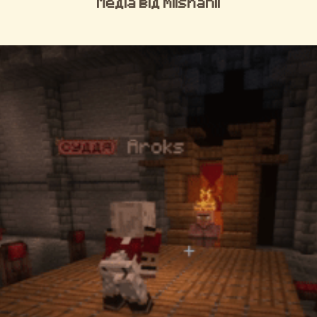
Медіа від miishanii