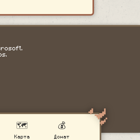
crosoft.
os.
🗺️
💰
Карта
Донат