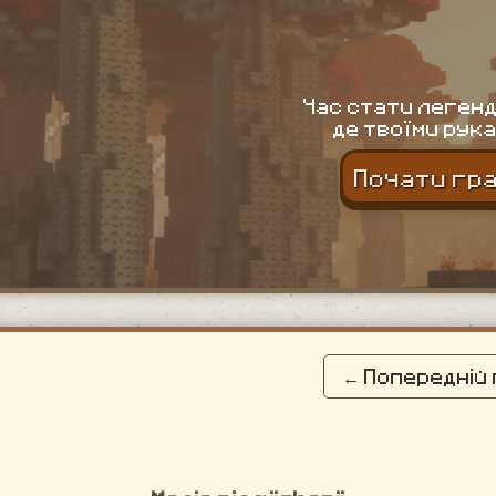
Час стати легенд
де твоїми рука
Почати гр
← Попередній