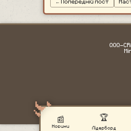
← Попередній пост
Нас
QQQ-CRA
Mi
🏆
📰
Новини
Лідерборд