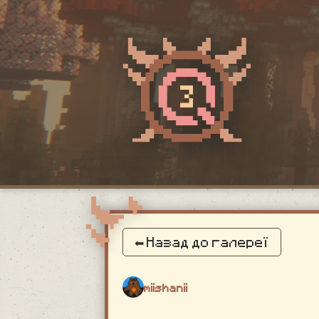
⬅ Назад до галереї
miishanii