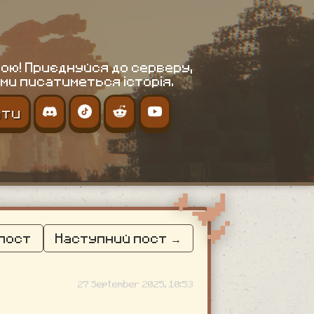
ою! Приєднуйся до серверу,
ми писатиметься історія.
ати
 пост
Наступний пост →
27 September 2025, 10:53