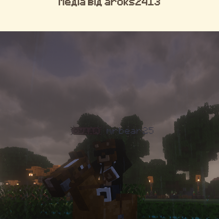
Медіа від aroks2413