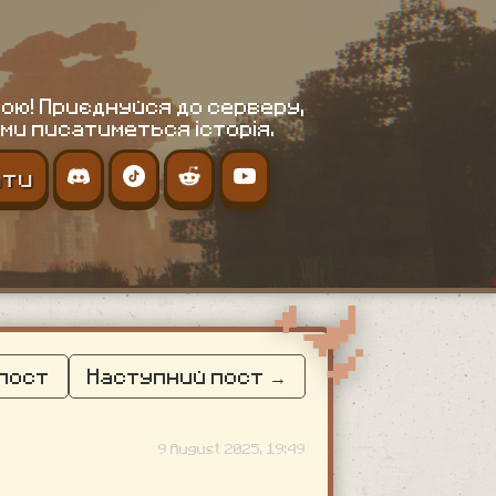
ою! Приєднуйся до серверу,
ми писатиметься історія.
ати
 пост
Наступний пост →
9 August 2025, 19:49