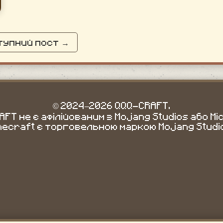
тупний пост →
© 2024–2026 QQQ-CRAFT.
FT не є афілійованим з Mojang Studios або Mi
necraft є торговельною маркою Mojang Studi