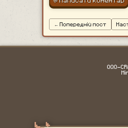
← Попередній пост
Нас
QQQ-CRA
Mi