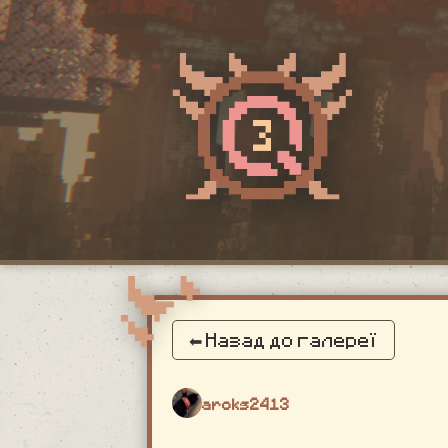
⬅ Назад до галереї
aroks2413