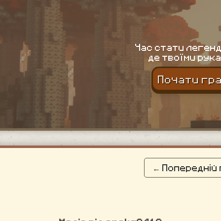
Час стати легенд
де твоїми рука
Почати гр
← Попередній