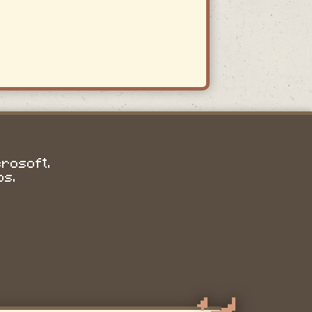
crosoft.
os.