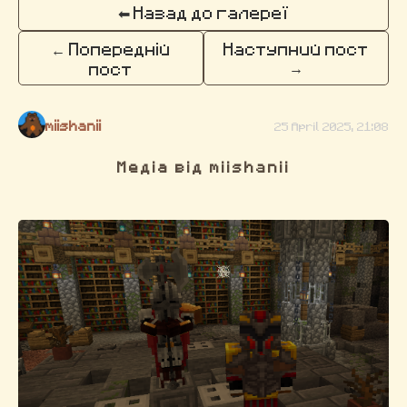
⬅ Назад до галереї
← Попередній
Наступний пост
→
пост
miishanii
25 April 2025, 21:08
Медіа від miishanii