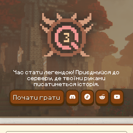
Час стати легендою! Приєднуйся до
серверу, де твоїми руками
писатиметься історія.
Почати грати