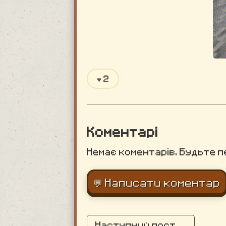
♥
2
Коментарі
Немає коментарів. Будьте п
💬 Написати коментар
Наступний пост →