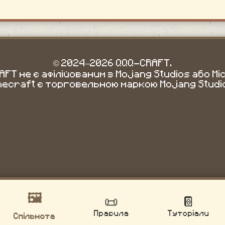
© 2024–2026 QQQ-CRAFT.
FT не є афілійованим з Mojang Studios або Mi
necraft є торговельною маркою Mojang Studi
🖼️
📜
📔
Правила
Туторіали
Спільнота