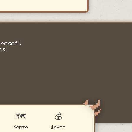
crosoft.
os.
🗺️
💰
Карта
Донат