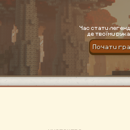
Час стати легенд
де твоїми рука
Почати гр