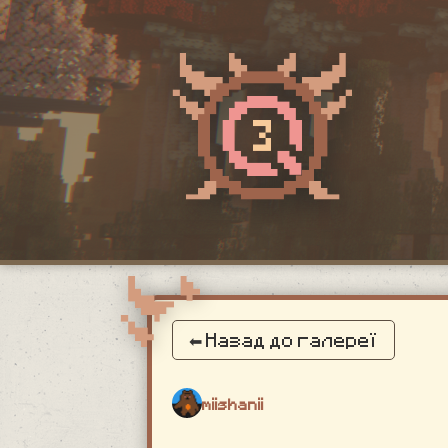
⬅ Назад до галереї
miishanii