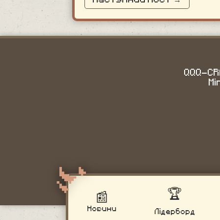
QQQ-CRA
Mi
🏆
📰
Новини
Лідерборд