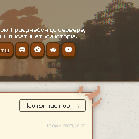
ою! Приєднуйся до серверу,
ми писатиметься історія.
ати
Наступний пост →
19 April 2025, 16:39