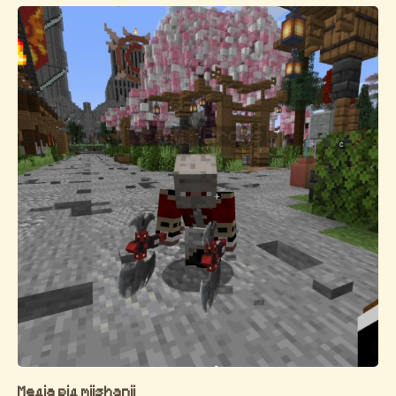
Медіа від miishanii