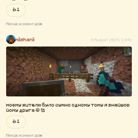
👍 1
Немає коментарів
miishanii
9 August 2025, 13:48
моєму жителю було сумно одному тому я знайшов
йому друга 🤭 🥰
👍 1
Немає коментарів