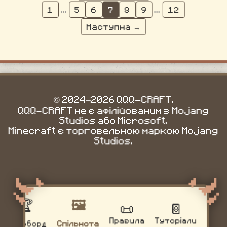
1
...
5
6
7
8
9
...
12
Наступна →
© 2024–2026 QQQ-CRAFT.
QQQ-CRAFT не є афілійованим з Mojang
Studios або Microsoft.
Minecraft є торговельною маркою Mojang
Studios.
🏆
🖼️
🗺
📜
📔
Правила
Туторіали
Лідерборд
Спільнота
Кар