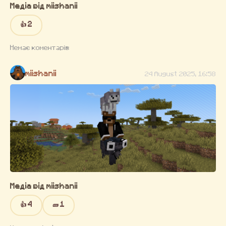
Медіа від miishanii
👍 2
Немає коментарів
miishanii
24 August 2025, 16:58
Медіа від miishanii
👍 4
🧱 1