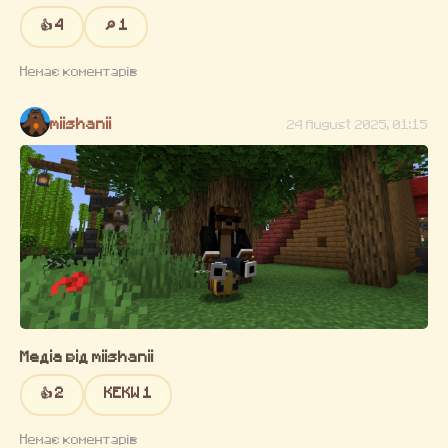
👍 4
🔎 1
Немає коментарів
miishanii
24 August 2025, 01:15
Медіа від miishanii
👍 2
KEKW 1
Немає коментарів