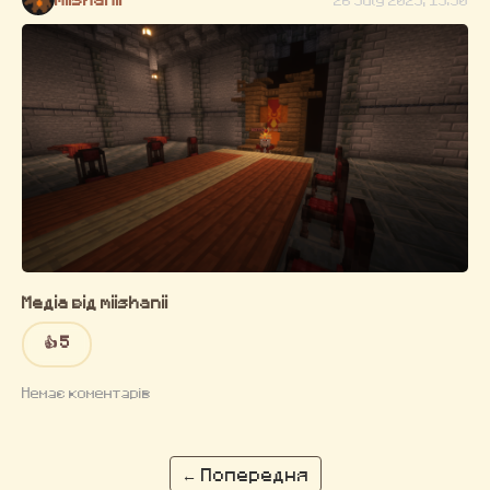
Медіа від miishanii
👍 5
Немає коментарів
← Попередня