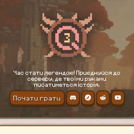
Час стати легендою! Приєднуйся до
серверу, де твоїми руками
писатиметься історія.
Почати грати