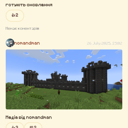
готують оновлення
👍 2
Немає коментарів
nomandman
26 July 2025, 15:02
Медіа від nomandman
👍 3
🤯 2