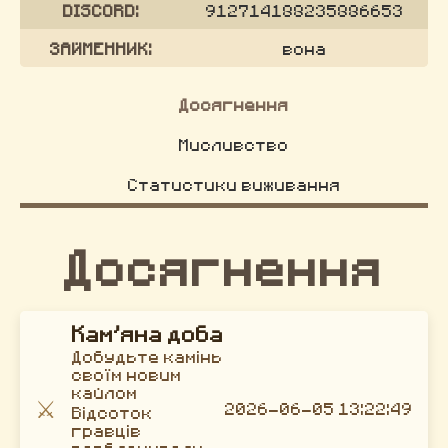
DISCORD:
912714188235886653
ЗАЙМЕННИК:
вона
Досягнення
Мисливство
Статистики виживання
Досягнення
Кам’яна доба
Добудьте камінь
своїм новим
кайлом
⚔️
2026-06-05 13:22:49
Відсоток
гравців