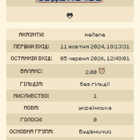
🐸
АКАУНТИ:
meitene
ПЕРШИЙ ВХІД:
11 жовтня 2024, 18:13:31
ОСТАННІЙ ВХІД:
05 червня 2026, 12:48:01
БАЛАНС:
2.00
ГІЛЬДІЯ:
без гільдії
МИСЛИВСТВО:
1
МОВА:
українська
ГОЛОСИ:
0
ОСНОВНА ГРУПА:
Будівничий