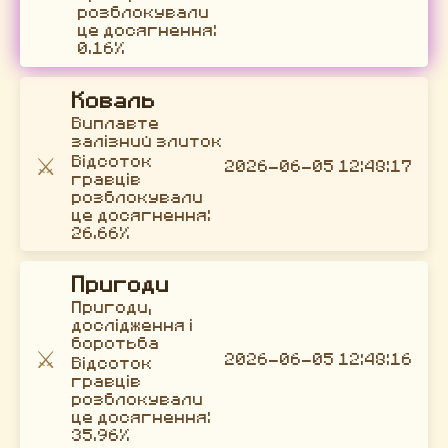
розблокували
це досягнення:
0.16%
Коваль
Виплавте
залізний злиток
⚔️
Відсоток
2026-06-05 12:48:17
гравців
розблокували
це досягнення:
26.66%
Пригоди
Пригоди,
дослідження і
боротьба
⚔️
2026-06-05 12:48:16
Відсоток
гравців
розблокували
це досягнення:
35.96%