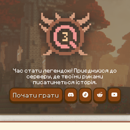
Час стати легендою! Приєднуйся до
серверу, де твоїми руками
писатиметься історія.
Почати грати