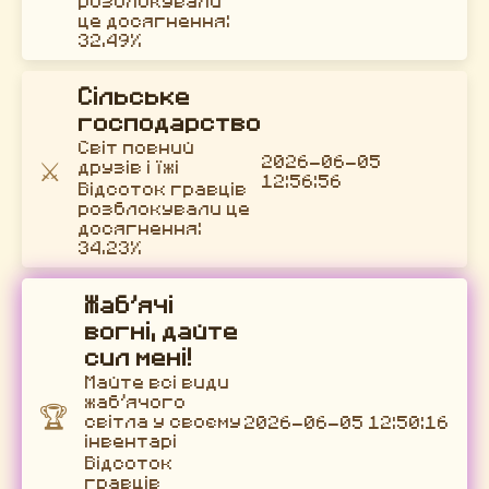
розблокували
це досягнення:
32.49%
Сільське
господарство
Світ повний
2026-06-05
⚔️
друзів і їжі
12:56:56
Відсоток гравців
розблокували це
досягнення:
34.23%
Жаб’ячі
вогні, дайте
сил мені!
Майте всі види
жаб’ячого
🏆
світла у своєму
2026-06-05 12:50:16
інвентарі
Відсоток
гравців