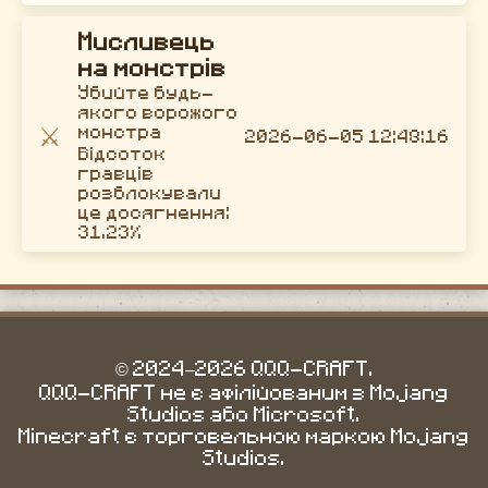
Мисливець
на монстрів
Убийте будь-
якого ворожого
⚔️
монстра
2026-06-05 12:48:16
Відсоток
гравців
розблокували
це досягнення:
31.23%
© 2024–2026 QQQ-CRAFT.
QQQ-CRAFT не є афілійованим з Mojang
Studios або Microsoft.
Minecraft є торговельною маркою Mojang
Studios.