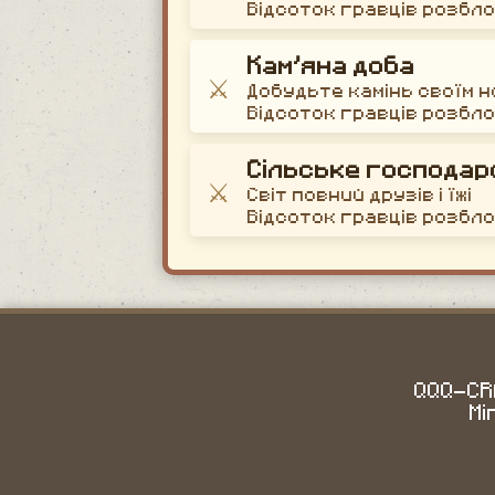
Відсоток гравців розбл
Кам’яна доба
⚔️
Добудьте камінь своїм 
Відсоток гравців розбл
Сільське господар
⚔️
Світ повний друзів і їжі
Відсоток гравців розбл
QQQ-CRA
Mi