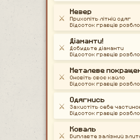
Незер
⚔️
Прихопіть літній одяг
Відсоток гравців розбл
Діаманти!
⚔️
Добудьте діаманти
Відсоток гравців розбл
Металеве покраще
⚔️
Оновіть своє кайло
Відсоток гравців розбл
Одягнись
⚔️
Захистіть себе частино
Відсоток гравців розбл
Коваль
⚔️
Виплавте залізний злит