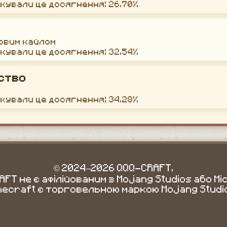
окували це досягнення: 26.70%
новим кайлом
окували це досягнення: 32.54%
ство
окували це досягнення: 34.28%
© 2024–2026 QQQ-CRAFT.
FT не є афілійованим з Mojang Studios або Mi
necraft є торговельною маркою Mojang Studi