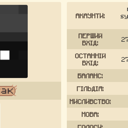
АКАУНТИ:
sy
ПЕРШИЙ
27
ВХІД:
ОСТАННІЙ
27
ВХІД:
БАЛАНС:
ГІЛЬДІЯ:
МИСЛИВСТВО:
МОВА:
ГОЛОСИ: