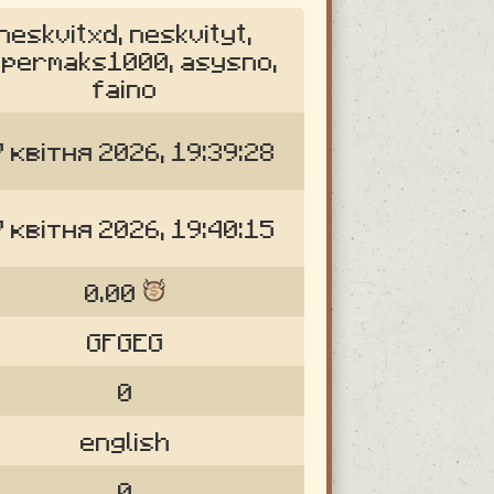
neskvitxd, neskvityt,
permaks1000, asysno,
faino
 квітня 2026, 19:39:28
 квітня 2026, 19:40:15
0.00
GFGEG
0
english
0