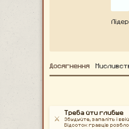
Лідер
Досягнення
Мисливст
Треба йти глибше
⚔️
Збудуйте, запаліть і вві
Відсоток гравців розбл