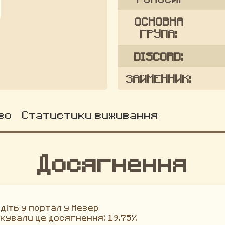
ОСНОВНА
ГРУПА:
DISCORD:
ЗАЙМЕННИК:
во
Статистики виживання
Досягнення
йдіть у портал у Незер
окували це досягнення: 19.75%