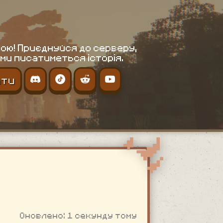
ою! Приєднуйся до серверу,
ми писатиметься історія.
ати
Оновлено: 1 секунду тому