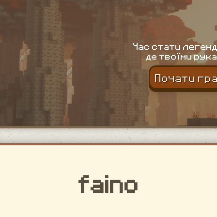
Час стати легенд
де твоїми рука
Почати гр
faino