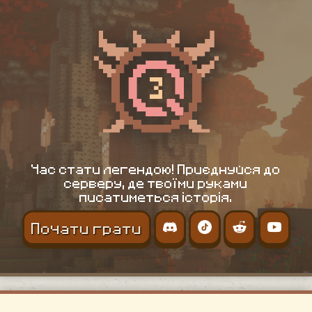
Час стати легендою! Приєднуйся до
серверу, де твоїми руками
писатиметься історія.
Почати грати