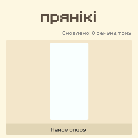
прянікі
Оновлено: 0 секунд тому
Немає опису