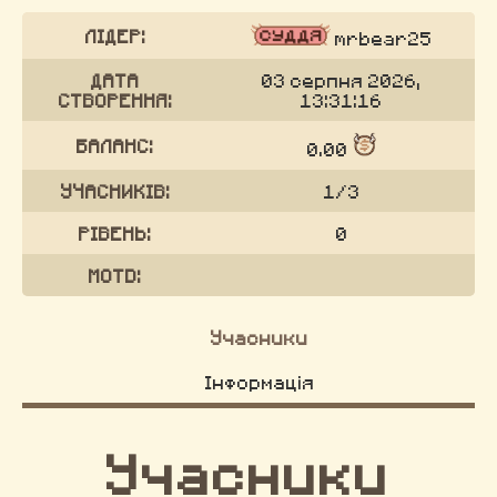
ЛІДЕР:
mrbear25
ДАТА
03 серпня 2026,
СТВОРЕННЯ:
13:31:16
БАЛАНС:
0.00
УЧАСНИКІВ:
1/3
РІВЕНЬ:
0
MOTD:
Учасники
Інформація
Учасники