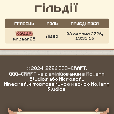
гільдії
ГРАВЕЦЬ
РОЛЬ
ПРИЄДНАВСЯ
03 серпня 2026,
Лідер
13:31:16
mrbear25
© 2024–2026 QQQ-CRAFT.
QQQ-CRAFT не є афілійованим з Mojang
Studios або Microsoft.
Minecraft є торговельною маркою Mojang
Studios.