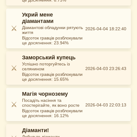
це досягнення: 6.73%
Укрий мене
діамантами
⚔️
Діамантові обладунки рятують
2026-04-04 18:22:40
життя
Відсоток гравців розблокували
це досягнення: 23.94%
Заморський купець
Успішно поторгуйтесь із
⚔️
2026-04-03 23:26:43
селянином
Відсоток гравців розблокували
це досягнення: 15.65%
Магія чорнозему
Посадіть насіння та
⚔️
2026-04-03 22:03:13
спостерігайте, як воно росте
Відсоток гравців розблокували
це досягнення: 16.12%
Діаманти!
Добудьте діаманти