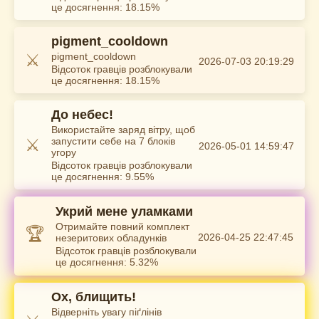
це досягнення: 18.15%
pigment_cooldown
⚔️
pigment_cooldown
2026-07-03 20:19:29
Відсоток гравців розблокували
це досягнення: 18.15%
До небес!
Використайте заряд вітру, щоб
⚔️
запустити себе на 7 блоків
2026-05-01 14:59:47
угору
Відсоток гравців розблокували
це досягнення: 9.55%
Укрий мене уламками
Отримайте повний комплект
🏆
2026-04-25 22:47:45
незеритових обладунків
Відсоток гравців розблокували
це досягнення: 5.32%
Ох, блищить!
Відверніть увагу піґлінів