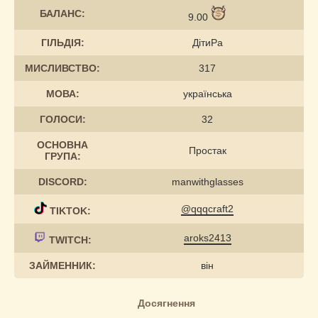
БАЛАНС:
9.00
ГІЛЬДІЯ:
ДітиРа
МИСЛИВСТВО:
317
МОВА:
українська
ГОЛОСИ:
32
ОСНОВНА
Простак
ГРУПА:
DISCORD:
manwithglasses
@qqqcraft2
TIKTOK:
aroks2413
TWITCH:
ЗАЙМЕННИК:
він
Досягнення