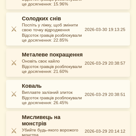
це досягнення: 15.96%
Солодких снів
Поспіть у ліжку, щоб змінити
⚔️
2026-03-30 19:13:25
свою точку відродження
Відсоток гравців розблокували
це досягнення: 22.85%
Металеве покращення
⚔️
Оновіть своє кайло
2026-03-29 20:38:57
Відсоток гравців розблокували
це досягнення: 21.60%
Коваль
⚔️
Виплавте залізний злиток
2026-03-29 20:38:51
Відсоток гравців розблокували
це досягнення: 26.45%
Мисливець на
монстрів
⚔️
Убийте будь-якого ворожого
2026-03-29 20:14:12
монстра