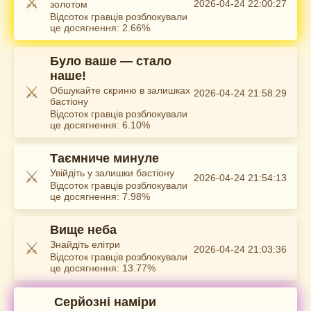
⚔️
2026-04-24 22:00:27
золотом
Відсоток гравців розблокували
це досягнення: 2.66%
Було ваше — стало
наше!
⚔️
Обшукайте скриню в залишках
2026-04-24 21:58:29
бастіону
Відсоток гравців розблокували
це досягнення: 6.10%
Таємниче минуле
⚔️
Увійдіть у залишки бастіону
2026-04-24 21:54:13
Відсоток гравців розблокували
це досягнення: 7.98%
Вище неба
⚔️
Знайдіть елітри
2026-04-24 21:03:36
Відсоток гравців розблокували
це досягнення: 13.77%
Серйозні наміри