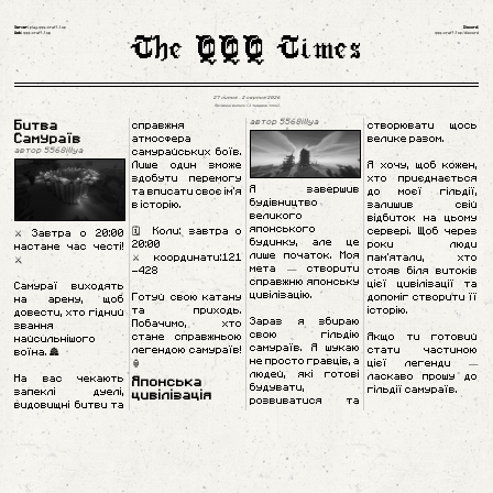
Server:
play.qqq-craft.top
Discord:
The QQQ Times
Web:
qqq-craft.top
qqq-craft.top/discord
27 липня – 2 серпня 2026
Архівний випуск (1 тиждень тому)
Битва
справжня
автор 5568illya
створювати щось
Самураїв
атмосфера
велике разом.
самурайських боїв.
автор 5568illya
Лише один зможе
Я хочу, щоб кожен,
здобути перемогу
хто приєднається
Я завершив
та вписати своє ім'я
до моєї гільдії,
будівництво
в історію.
залишив свій
великого
відбиток на цьому
японського
🗓️ Коли: завтра о
сервері. Щоб через
⚔️ Завтра о 20:00
будинку, але це
20:00
роки люди
настане час честі!
лише початок. Моя
⚔️ координати:121
пам'ятали, хто
⚔️
мета — створити
-428
стояв біля витоків
справжню японську
цієї цивілізації та
Самураї виходять
цивілізацію.
Готуй свою катану
допоміг створити її
на арену, щоб
та приходь.
історію.
довести, хто гідний
Зараз я збираю
Побачимо, хто
звання
свою гільдію
стане справжньою
Якщо ти готовий
найсильнішого
самураїв. Я шукаю
легендою самураїв!
стати частиною
воїна. 🏯
не просто гравців, а
🏮
цієї легенди —
людей, які готові
ласкаво прошу до
На вас чекають
Японська
будувати,
гільдії самураїв.
запеклі дуелі,
цивілізація
розвиватися та
видовищні битви та